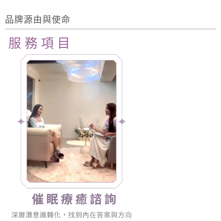
品牌源由與使命
服 務 項 目