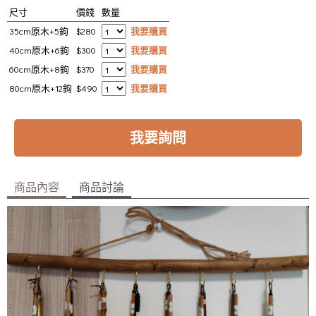
尺寸
價錢
數量
35cm原木+5鉤
$280
我要購買
40cm原木+6鉤
$300
我要購買
60cm原木+8鉤
$370
我要購買
80cm原木+12鉤
$490
我要購買
我要詢問
商品內容
商品討論